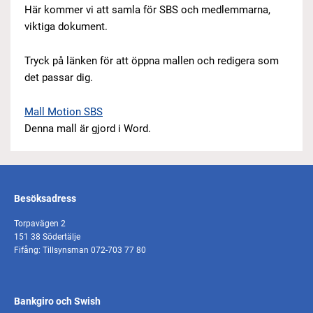
Här kommer vi att samla för SBS och medlemmarna,
viktiga dokument.
Tryck på länken för att öppna mallen och redigera som
det passar dig.
Mall Motion SBS
Denna mall är gjord i Word.
Besöksadress
Torpavägen 2
151 38 Södertälje
Fifång: Tillsynsman 072-703 77 80
Bankgiro och Swish