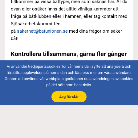
tillkommer på vissa båttyper, men som saknas här. Är du
ovan eller osäker finns det alltid vänliga kamrater att
fråga på båtklubben eller i hamnen, eller tag kontakt med
Sjösäkerhetskommittén
på
sakerhet@batunionen.se
med dina frågor om säker
båt!
Kontrollera tillsammans, gärna fler gånger
per säsong
Vi använder tredjepartscookies för vår hemsida i syfte att analysera och
Målsättning med det nya verktyget är att du som
förbättra upplevelsen på hemsidan och lära oss mer om våra användare.
båtägare ska lära känna din båt och få tips på vad du ska
Genom att använda vår webbplats godkänner du användningen av cookies
på det sätt som beskrivits.
kolla och vad du kan tänkas behöva ta med dig för ett
tryggt båtliv. Genom att upptäcka slitna detaljer i tid,
Jag förstår
eller att något inte fungerar som det ska ombord eller
saknas, kan du undvika obehagliga eller farliga
situationer till sjöss. Ett säkrare och tryggare båtliv blir
också ett roligare båtliv. Passa på att påbörja
säkerhetskontrollen innan du lägger båten i sjön, och