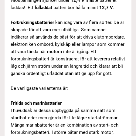
vilospänningen sjunker under
12,4 V
måste batteriet
laddas! Ett
fulladdat
batteri bör hålla minst
12,7 V
.
Förbrukningsbatterier
kan idag vara av flera sorter. De är
skapade för att vara mer uthålliga. Som namnet
indikerar så används de bäst för att driva elutombordare,
elektroniken ombord, kylskåp eller lampor som kommer
att vara tända när motorn inte är igång. Ett
förbrukningsbatteri är konstruerat för att leverera relativt
låg och jämn ström under en längre tid och klarar att bli
ganska ordentligt urladdat utan att ge upp för gott.
De vanligaste varianterna är:
Fritids och marinbatterier
I huvudsak är dessa uppbyggda på samma sätt som
startbatterier men gjorda för lite lägre startströmmar.
Många marinbatterier är en kombination av start- och
förbrukningsbatteri. I större båtar med stark motor,