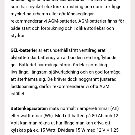
som har mycket elektrisk utrustning och som t.ex ligger
mycket naturhamn eller gör långseglingar
rekommenderar vi AGM-batterier. AGM-batterier finns för
både start och förbrukning och i olika storlekar och
styrkor.
GEL-batterier
är ett underhållsfritt ventilreglerat
blybatteri där batterisyran är bunden i en trögflytande
gel. Batteriet har många stora fördelar som lång
livslängd, långsam självurladdning och en god förmåga
att återhämta sig. De kräver dock noggrannt justerad
laddspänning, därför rekommenderar vi ofta AGM
istället.
Batterikapaciteten
mäts normalt i amperetimmar (Ah)
eller wattimmar (Wh). Med ett batteri på 80 Ah och 12
Volt kan man räkna ut hur länge man kan driva ett
kylskåp på ex. 15 Watt. Dividera 15 W med 12 V = 1,25