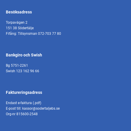
Besöksadress
Torpavägen 2
151 38 Södertälje
Fifång: Tillsynsman 072-703 77 80
Bankgiro och Swish
Bg 5751-2261
Swish 123 162 96 66
Faktureringsadress
Endast e-faktura (.pdf)
E-post till: kassor@sodertaljebs.se
Org-nr 815600-2548