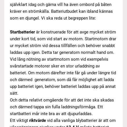
självklart idag och gärna vill ha även ombord på båten
kräver en strömkälla.
Batteriutbudet kan ibland kännas
som en djungel. Vi ska reda ut begreppen lite:
Startbatterier
är konstruerade för att avge mycket ström
under kort tid, som vid start av motorn. Startmotorn drar
ur mycket ström vid dessa tillfällen och behöver snabbt
laddas upp igen. Detta tar generatorn normalt hand om.
Vid lång nötning av startmotorn som vid exempelvis
svårstartade motorer sker en stor urladdning av
batteriet. Om motorn därefter inte får gå under längre tid
och därmed generatorn, som då får möjlighet att ladda
upp batteriet igen, behöver batteriet laddas upp på annat
sätt.
Och detta relativt omgående för att det inte ska skadas
och därmed tappa sin fulla laddningsförmåga. Ett
startbatteri mår inte bra av att djupurladdas.
Ett viktigt
riktvärde
vid alla vanliga blybatterier är att om