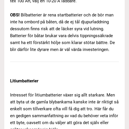
tex 100 Ah, välj en 10-20 A laddare.
OBS!
Bilbatterier är rena startbatterier och de bör man
inte ha ombord på båten, då de ej tål djupurladdning
dessutom finns risk att de läcker syra vid lutning.
Batterier för båtar brukar vara delvis tippningssäkrade
samt ha ett förstärkt hölje som klarar stötar bättre. De
blir därför lite dyrare men är väl värda investeringen.
Litiumbatterier
Intresset för litiumbatterier växer sig allt starkare. Men
att byta ut de gamla blybankarna kanske inte är riktigt så
enkelt som tillverkare ofta vill få dig att tro. Här får du
en gedigen sammanfattning av vad du behöver veta inför
ett byte, oavsett om du väljer att göra det själv eller