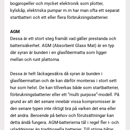
bogpropeller och mycket elektronik som plotter,
kylskåp, elektriska pumpar m.m har man ofta ett separat
startbatteri och ett eller flera förbrukningsbatterier.
AGM
Dessa är ett stort steg framåt vad gäller prestanda och
batterisäkerhet. AGM (Absorbent Glass Mat) är en typ
där syran är bunden i en glasfibermatta som ligger
mellan och runt plattorna.
Dessa är helt läckagesäkra då syran är bunden i
glasfibermattan och de kan därför monteras i stort sett
hur som helst. De kan tillverkas både som startbatterier,
förbrukningsbatterier eller ett ”multi purpose”-modell. På
grund av att det senare innebär vissa kompromisser är
den senare typen inte riktigt bra på varken det ena eller
det andra. Beroende på behov och förutsättningar kan
detta ändå fungera. AGM-batterierna tål i regel fler i- och
urladdningar än traditionella batterier. Till större båtar