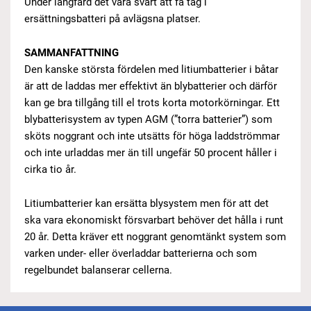
Under långfärd det vara svårt att få tag i
ersättningsbatteri på avlägsna platser.
SAMMANFATTNING
Den kanske största fördelen med litiumbatterier i båtar
är att de laddas mer effektivt än blybatterier och därför
kan ge bra tillgång till el trots korta motorkörningar. Ett
blybatterisystem av typen AGM (”torra batterier”) som
sköts noggrant och inte utsätts för höga laddströmmar
och inte urladdas mer än till ungefär 50 procent håller i
cirka tio år.
Litiumbatterier kan ersätta blysystem men för att det
ska vara ekonomiskt försvarbart behöver det hålla i runt
20 år. Detta kräver ett noggrant genomtänkt system som
varken under- eller överladdar batterierna och som
regelbundet balanserar cellerna.