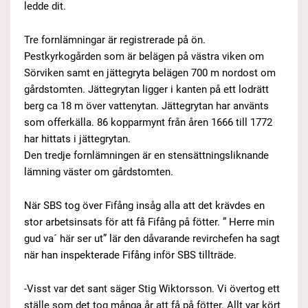
ledde dit.
Tre fornlämningar är registrerade på ön.
Pestkyrkogården som är belägen på västra viken om
Sörviken samt en jättegryta belägen 700 m nordost om
gårdstomten. Jättegrytan ligger i kanten på ett lodrätt
berg ca 18 m över vattenytan. Jättegrytan har använts
som offerkälla. 86 kopparmynt från åren 1666 till 1772
har hittats i jättegrytan.
Den tredje fornlämningen är en stensättningsliknande
lämning väster om gårdstomten.
När SBS tog över Fifång insåg alla att det krävdes en
stor arbetsinsats för att få Fifång på fötter. ” Herre min
gud va´ här ser ut” lär den dåvarande revirchefen ha sagt
när han inspekterade Fifång inför SBS tillträde.
-Visst var det sant säger Stig Wiktorsson. Vi övertog ett
ställe som det tog många år att få på fötter. Allt var kört