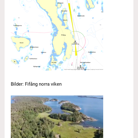
Bilder: Fifång norra viken