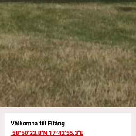
Välkomna till Fifång
58°50’23.8″N 17°42’55.3″E