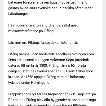
båtägare föredrar att även ligga mot berget. Fifång
gästas av ca 3000 svenska och utländska båtar under
båtsäsongen.
På midsommarafton anordnar båtsällskapet
midsommarfirande på Fifång.
Läs mer om Fifångs fantastiska historia här.
Fifång nämns i den medeltida segelbeskrivningen som
finns i den danske kungen Valdemar Sejrs jordebok,
daterad till omkr år 1300. Fifång nämns för första
gången i statliga räkenskaper år 1551 som tillhörande
kronan. År 1568 uppges Fifång vara ett frälsetorp
lydande under Hörningsholm.
I rapporter om ryssarnas härjningar år 1719 sägs att ”på
Eriksö och Fifång blev alla byggnader skonade och inga
invånare ofredade, emedan dessa öar då tillhörde