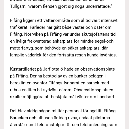
Tullgarn, hvarom fienden gjort sig noga underrättade.”
Fifång ligger i ett vattenområde som alltid varit intensivt
trafikerat. Farleder har gått både väster och öster om
Fifång. Norrviken på Fifång var under skutsjöfartens tid
en livligt frekventerad ankarplats för mindre segel-och
motorfartyg, som behövde en säker ankarplats, där
lämplig väderlek för den fortsatta resan kunde inväntas.
Kustartilleriet på Järflotta ö hade en observationsplats
på Fifång. Denna bestod av av en bunker belägen i
bergklinten ovanför Fifångs fyr samt en barack med
uthus en liten bit sydväst därom. Observationsplatsen
skulle möjliggöra att beskjuta mål väster om Landsort.
Det blev aldrig någon militär personal förlagd till Fifång.
Baracken och uthusen är idag rivna, endast plintarna
återstår samt telefonstolpar för den telefonledning som