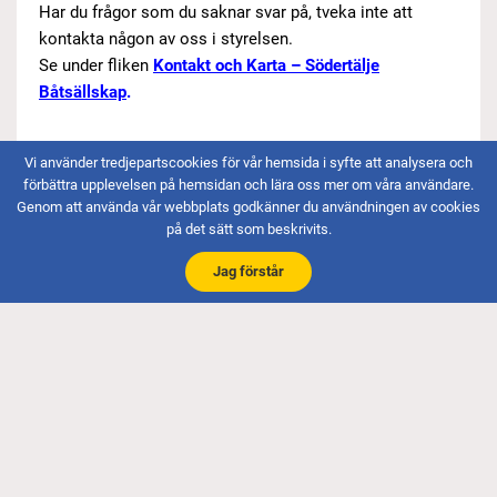
Har du frågor som du saknar svar på, tveka inte att
kontakta någon av oss i styrelsen.
Se under fliken
Kontakt och Karta – Södertälje
Båtsällskap
.
Vi använder tredjepartscookies för vår hemsida i syfte att analysera och
förbättra upplevelsen på hemsidan och lära oss mer om våra användare.
Genom att använda vår webbplats godkänner du användningen av cookies
på det sätt som beskrivits.
Besöksadress
Jag förstår
Torpavägen 2
151 38 Södertälje
Fifång: Tillsynsman 072-703 77 80
Bankgiro och Swish
Bg 5751-2261
Swish 123 162 96 66