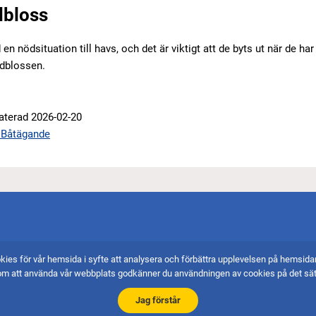
dbloss
 nödsituation till havs, och det är viktigt att de byts ut när de har 
ödblossen.
aterad 2026-02-20
t Båtägande
kies för vår hemsida i syfte att analysera och förbättra upplevelsen på hemsid
Bankgiro och Swish
Fa
m att använda vår webbplats godkänner du användningen av cookies på det sätt
Bg 5751-2261
End
Jag förstår
Swish 123 162 96 66
E-p