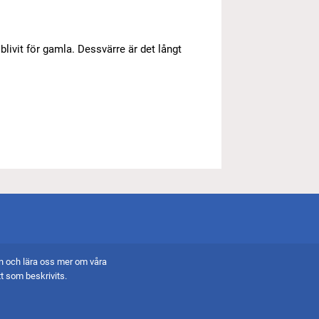
blivit för gamla. Dessvärre är det långt
an och lära oss mer om våra
ktureringsadress
 som beskrivits.
ast e-faktura (.pdf)
ost till: kassor@sodertaljebs.se