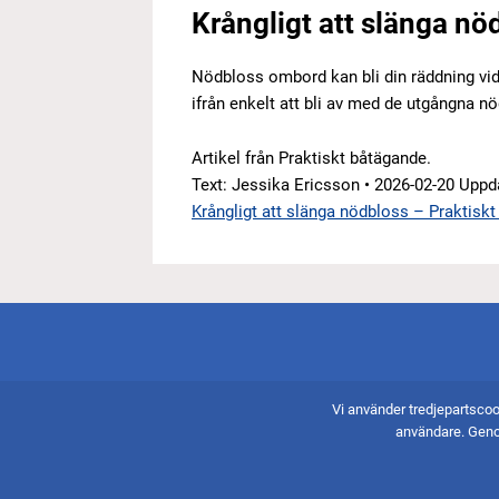
Krångligt att slänga nö
Nödbloss ombord kan bli din räddning vid en
ifrån enkelt att bli av med de utgångna n
Artikel från Praktiskt båtägande.
Text: Jessika Ericsson • 2026-02-20 Uppd
Krångligt att slänga nödbloss – Praktisk
Vi använder tredjepartscoo
Besöksadress
användare. Geno
Torpavägen 2
151 38 Södertälje