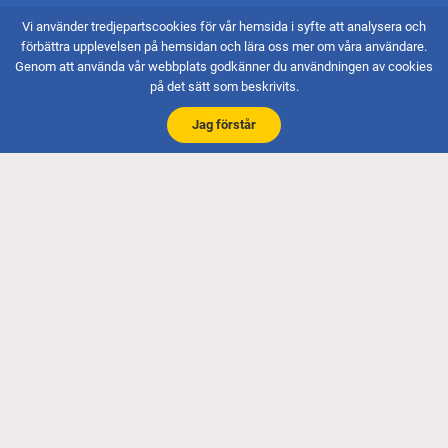
Vi använder tredjepartscookies för vår hemsida i syfte att analysera och
Bankgiro och Swish
förbättra upplevelsen på hemsidan och lära oss mer om våra användare.
Genom att använda vår webbplats godkänner du användningen av cookies
Bg 5751-2261
Swish 123 162 96 66
på det sätt som beskrivits.
Jag förstår
Faktureringsadress
Endast e-faktura (.pdf)
E-post till: kassor@sodertaljebs.se
Org-nr 815600-2548
© 2026 - Södertälje Båtsällskap
Skapad av Pigment webbyrå
Besök Svenska Båtunionen