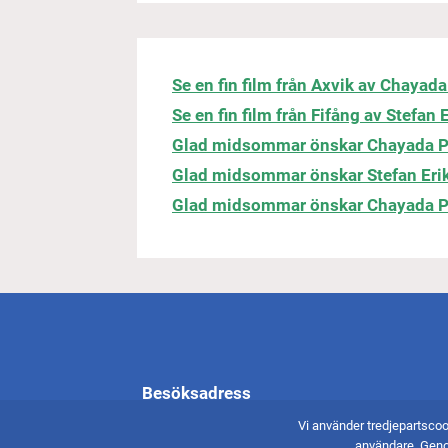
Se en fin film från Axvik av
Chayada
Se en fin film från Fifång av Stefan
Glad midsommar önskar
Chayada 
Glad midsommar önskar Stefan Eri
Glad midsommar önskar Chayada P
Besöksadress
Vi använder tredjepartscoo
Torpavägen 2
användare. Geno