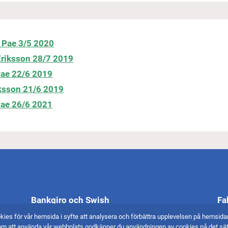
 Pae 3/5 2020
 Eriksson 28/7 2019
Pae
22/6 2019
ksson 21/6 2019
ae 26/6 2021
Bankgiro och Swish
Fa
kies för vår hemsida i syfte att analysera och förbättra upplevelsen på hemsid
Bg 5751-2261
End
m att använda vår webbplats godkänner du användningen av cookies på det sätt