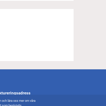
ktureringsadress
an och lära oss mer om våra
ast e-faktura (.pdf)
 som beskrivits.