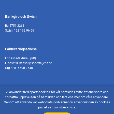
Bankgiro och Swish
Bg 5751-2261
Swish 123 162 96 66
Faktureringsadress
Endast e-faktura (.pdf)
E-post till: kassor@sodertaljebs.se
Org-nr 815600-2548
Vi använder tredjepartscookies för vår hemsida i syfte att analysera och
© 2026 - Södertälje Båtsällskap
förbättra upplevelsen på hemsidan och lära oss mer om våra användare.
Skapad av Pigment webbyrå
Genom att använda vår webbplats godkänner du användningen av cookies
på det sätt som beskrivits.